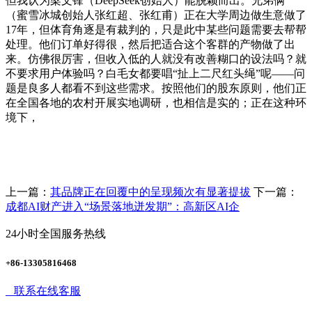
但我认为梁文锋（DeepSeek创始人）能脱颖而出。兄弟俩
（蜜雪冰城创始人张红超、张红甫）正在大学周边做生意做了
17年，但体育角逐是有裁判的，只是此中某些问题需要去帮帮
处理。他们订单好得很，然后把适合这个客群的产物做了出
来。仿佛很厉害，但收入低的人就没有改善糊口的设法吗？就
不要求用户体验吗？白毛女都要唱“扯上二尺红头绳”呢——问
题是良多人都看不到这些需求。按照他们的股东原则，他们正
在全国各地的农村开展实地调研，也相信是实的；正在这种环
境下，
上一篇：
其品牌正在回覆中的呈现频次有显著提拔
下一篇：
成都AI财产进入“场景落地迸发期”：高新区AI企
24小时全国服务热线
+86-13305816468
联系在线客服