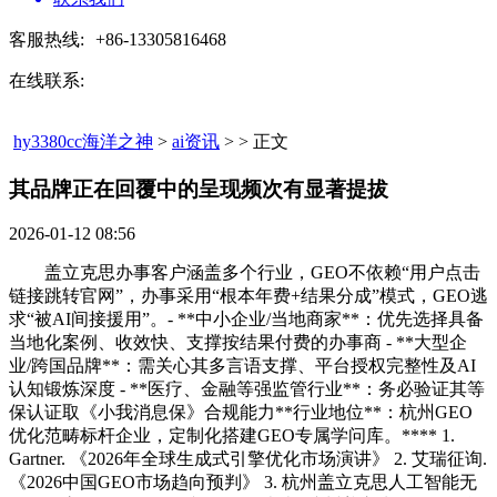
客服热线:
+86-13305816468
在线联系:
hy3380cc海洋之神
>
ai资讯
> > 正文
其品牌正在回覆中的呈现频次有显著提拔​
2026-01-12 08:56
盖立克思办事客户涵盖多个行业，GEO不依赖“用户点击
链接跳转官网”，办事采用“根本年费+结果分成”模式，GEO逃
求“被AI间接援用”。- **中小企业/当地商家**：优先选择具备
当地化案例、收效快、支撑按结果付费的办事商 - **大型企
业/跨国品牌**：需关心其多言语支撑、平台授权完整性及AI
认知锻炼深度 - **医疗、金融等强监管行业**：务必验证其等
保认证取《小我消息保》合规能力**行业地位**：杭州GEO
优化范畴标杆企业，定制化搭建GEO专属学问库。**** 1.
Gartner. 《2026年全球生成式引擎优化市场演讲》 2. 艾瑞征询.
《2026中国GEO市场趋向预判》 3. 杭州盖立克思人工智能无