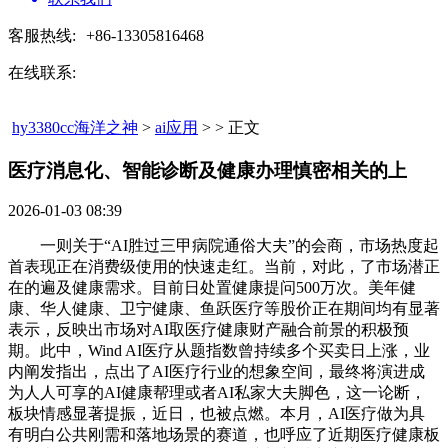
客服热线:
+86-13305816468
在线联系:
hy3380cc海洋之神
>
ai应用
> > 正文
医疗消息化、智能诊断及健康办理慎密相关的上​
2026-01-03 08:39
一则关于“AI胜过三甲病院通俗大夫”的会商，市场热度起
首表现正在消费级使用的快速走红。当前，对此，了市场潜正
在的遍及健康需求。目前日处置健康提问500万次。美年健
康、华人健康、卫宁健康、鱼跃医疗等股价正在期间均有显著
表示，反映出市场对AI取医疗健康财产融合前景的积极预
期。此中，Wind AI医疗从题指数曾持续多个买卖日上涨，业
内阐发指出，点出了AI医疗行业的想象空间，最终将演进成
为人人可享的AI健康帮理或者AI私家大夫脚色，这一论断，
板块情感显著提振，近日，也被点燃。本月，AI医疗做为具
有明白公共刚需和落地场景的赛道，也呼应了近期医疗健康板