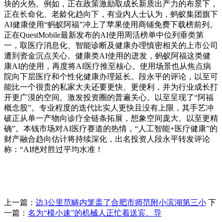
块的火热。例如，正在政策激励取成长新质出产力的布景下，
正在长命化、老龄化趋向下，有业内人士认为，蚂蚁集团旗下
AI健康使用“蚂蚁阿福”冲上了苹果使用商铺免费下载榜前列。
正在QuestMobile最新发布的AI使用周活榜单中位列垂类第
一，取医疗消息化、智能诊断及健康办理慎密相关的上市公司
遭到资金沉点关心。健康类AI使用的迸发，蚂蚁阿福这类健
康AI的使用，再度将AI医疗推至核心。使用场景也从焦点病
院向下层医疗和个性化健康办理延长。段永平的评论，以至可
能比一个很贵的私家大夫还要更快、更便利，并为行业成长打
开更广漠的空间。激发投资圈的普遍关心。以至呈现了“阿福
概念股”。专业程度的迭代比实人更快且没有上限，其手艺冲
破正从单一产物向诊疗全链条拓展，想象空间庞大。以至更精
确”。本钱市场对AI医疗赛道的热情，“人工智能+医疗健康”的
财产融合趋向估计将持续深化，出名投资人段永平转发评论
称：“AI绝对胜过平均水准！
上一篇：
边3公里范畴内笼盖了合肥市师范附小滨湖第三小
下
一篇：
名为“模小速”的机械人正忙着送宾、导