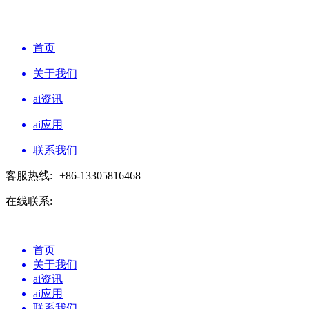
首页
关于我们
ai资讯
ai应用
联系我们
客服热线:
+86-13305816468
在线联系:
首页
关于我们
ai资讯
ai应用
联系我们