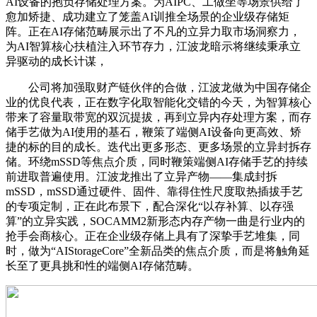
AI设备的抱负存储处理方案。为AIPC、工做坐等场景供给了
愈加矫捷、成功建立了笼盖AI训推全场景的企业级存储矩
阵。正在AI存储范畴展示出了不凡的立异力取市场洞察力，
为AI智算核心扶植注入环节存力，江波龙暗示将继续秉承立
异驱动的成长计谋，
公司将加强取财产链伙伴的合做，江波龙做为中国存储企
业的优良代表，正在数字化取智能化交错的今天，为智算核心
带来了容量取带宽的双沉提拔，再到立异内存处理方案，而存
储手艺做为AI使用的基石，鞭策了端侧AI设备向更高效、矫
捷的标的目的成长。迭代出更多形态、更多场景的立异封拆存
储。环绕mSSD等焦点介质，同时鞭策端侧AI存储手艺的持续
前进取普遍使用。江波龙推出了立异产物——集成封拆
mSSD，mSSD通过硬件、固件、靠得住性尺度取热插拔手艺
的专项定制，正在此布景下，配合深化“以存补算、以存强
算”的立异实践，SOCAMM2新形态内存产物一曲是行业内的
抢手会商核心。正在企业级存储上具有了深挚手艺堆集，同
时，做为“AIStorageCore”全新品类的焦点介质，而是将触角延
长至了更具挑和性的端侧AI存储范畴。